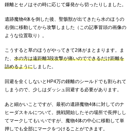
鍾離とセノはその時に応じて爆発から切ったりしました。
遺跡魔物4体を倒した後、聖骸獣が出てきたら水のほうの
右側に移動してから攻撃しました（この記事冒頭の画像の
ような位置取り）。
こうすると草のほうがやってきて2体がまとまります。ま
た、
水の方は遠距離3段攻撃が痛いのでできるだけ距離を
詰めるように
しました。
回避を全くしないとHP4万の鍾離のシールドでも割られて
しまうので、少しはダッシュ回避する必要があります。
あと細かいことですが、最初の遺跡魔物4体に対してのナ
ヒーダスキルについて。挑戦開始したその場所で長押しし
てマークしてもいいですが、魔物4体の中心に移動して単
押しでも全部にマークをつけることができます。