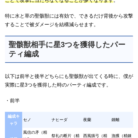
ことで攻撃に当たらなくなることが多くなります
。
特に水と草の聖骸獣には有効で、できるだけ背後から攻撃
することで被ダメージを結構減らせます。
聖骸獣相手に星3つを獲得したパー
ティ編成
以下は前半と後半どちらにも聖骸獣が出てくる時に、僕が
実際に星3つを獲得した時のパーティ編成です。
・前半
編成キ
セノ
ナヒーダ
夜蘭
鍾離
ャラ
風信の矛（精
祭礼の断片（精
西風猟弓（精
漁獲（精錬