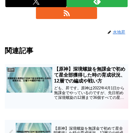
水地昇
関連記事
【原神】深境螺旋を無課金で初め
原神
て星全部獲得した時の育成状況、
12層での編成や戦い方
ども、昇です。原神は2022年4月1日から
無課金でやっているのですが、先日初め
て深境螺旋の12層まで36個すべての星を
獲得することができたので、その時のキ
ャラ育成状況や編成、戦い方などを紹介
します。（ちなみにこの時点で始めてか
ら4か月と10...
【原神】深境螺旋を無課金で初めて星全
部獲得した時の育成状況、12層での編成