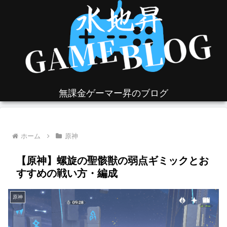
無課金ゲーマー昇のブログ
ホーム
原神
【原神】螺旋の聖骸獣の弱点ギミックとお
すすめの戦い方・編成
原神