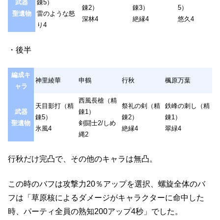
武器
錬5）
錬2）
錬3）
5）
聖遺物
雷のような怒
深林4
絶縁4
悠久4
り4
・後半
編成キ
神里綾華
申鶴
行秋
楓原万葉
ャラ
西風長槍（精
天目影打（精
祭礼の剣（精
鉄峰の刺し（精
武器
錬1）
錬5）
錬2）
錬1）
聖遺物
剣闘士2/しめ
氷風4
絶縁4
翠緑4
縄2
行秋だけ完凸で、その他のキャラは無凸。
この時のバフは攻撃力20％アップを選択、螺旋全体のバ
フは「草原核によるダメージがキャラクターに命中した
時、パーティ全員の熟知200アップ4秒」でした。