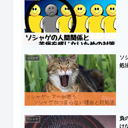
ソ
ソシャゲ
処
負
無
ソシャゲ
け