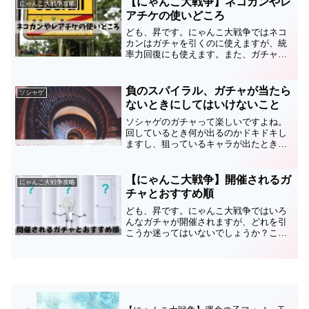
【にゃんこ大戦争】ネコカンやレ
にゃんこ大戦争攻略
国武神バサラーズガチャの超...
アチケの使いどころ
ども、昇です。にゃんこ大戦争ではネコ
カンはガチャを引くのに使えますが、統
率力回復にも使えます。また、ガチャを
引く方法としてレアチケを使うという手
段もありますが、どのように使っていく
のがいいかご存じでしょうか？このペー
負のスパイラル、ガチャが当たら
ソシャゲ
ジではネコカンやレアチケ...
ないときにしてはいけないこと
ソシャゲのガチャって楽しいですよね。
回しているとき何が出るのかドキドキし
ますし、狙っているキャラが出たとき多
分脳内でドーパミンがどばどば出ている
と思います。ですが一方でド本命のキャ
ラが引けなかったときのがっかり感は大
【にゃんこ大戦争】開催されるガ
にゃんこ大戦争攻略
きく、本来は取らないよう...
チャとおすすめ順
ども、昇です。にゃんこ大戦争ではいろ
んなガチャが開催されますが、どれを引
こうか迷ってはいないでしょうか？この
ページでは開催されるガチャの種類と、
おすすめ順について書いているので参考
にしてみてください。にゃんこ大戦争の
ガチャのいいところは、当...