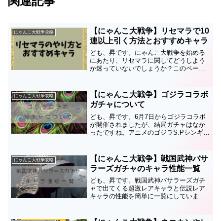
関連記事
【にゃんこ大戦争】リセマラで10
にゃんこ大戦争攻略
連以上引く方法とおすすめキャラ
ども、昇です。にゃんこ大戦争を始める
にあたり、リセマラに関してどうしよう
か迷っていないでしょうか？このページ
ではリセマラをすべきか？するとしたら
どうすれば効率的か、どのキャラを狙っ
ていくのがいいのかといったことについ
【にゃんこ大戦争】ゴジラコラボ
にゃんこ大戦争攻略
て書いていますので参考に...
ガチャについて
ども、昇です。6月7日からゴジラコラボ
が開催されましたが、結局ガチャはなか
ったですね。アニメのゴジラS.Pシンギュ
ラポイントが面白かったので、ガチャが
あれば引く気満々でレアチケとか溜めて
いたのですが残念です。ただゴジラのコ
【にゃんこ大戦争】戦国武神バサ
にゃんこ大戦争攻略
ラボガチャがあった...
ラーズガチャのキャラ性能一覧
ども、昇です。戦国武神バサラーズガチ
ャで出てくる超激レアキャラと伝説レア
キャラの性能を簡単に一覧にしていま
す。ガチャを引く際の参考にしてみてく
ださい。各キャラの詳細性能・評価はキ
ャラ名のリンク先より確認できます。戦