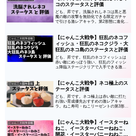
ので、育成の順番や編...
コのステータスと評価
ども、昇です。洗脳されしネコは黒と悪
魔の敵の攻撃を無効化できる限定ガチャ
で引ける激レアキャラ。第2形態に進化す
ると洗脳されしネコビルダーになりま
す。このページでは洗脳されしネコのス
テータスと評価についてまとめているの
【にゃんこ大戦争】狂乱のネコフ
にゃんこ大戦争攻略
で、育成の順番や編成、キ...
ィッシュ・狂乱のネコクジラ・大
狂乱のネコ島のステータスと評価
ども、昇です。狂乱のネコフィッシュは
赤い敵にめっぽう強い、狂乱のフィッシ
ュ降臨ステージクリアで入手できる激レ
アキャラ。第2形態は狂乱のネコクジラ、
第3形態は大狂乱のネコ島です。このキャ
ラのステータスと評価についてまとめて
【にゃんこ大戦争】ネコ極上のス
にゃんこ大戦争攻略
いるので、育成の順番...
テータスと評価
ども、昇です。ネコ極上は赤い敵に打た
れ強い育成優先おすすめの激レアキャ
ラ。ねこ寿司・ねこリーゼントの第3形態
です。このページではネコ極上のステー
タスと評価についてまとめているので、
育成の順番や編成、キャッツアイを使う
【にゃんこ大戦争】イースターね
にゃんこ大戦争攻略
かどうかの参考にしてくだ...
ねこ、イースターバニーねねこ、
開花・イースターバニーねねこの