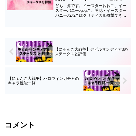
ステータスと評価
ども、昇です。イースターねねこ、イー
スターバニーねねこ、開花・イースター
バニーねねこはクリティカル攻撃でき
る、イースターカーニバルガチャで引け
る激レアキャラです。このページではイ
ースターねねこ、イースターバニーねね
こ、開花・イースターバニー...
【にゃんこ大戦争】デビルサンディアβの
ステータスと評価
【にゃんこ大戦争】ハロウィンガチャの
キャラ性能一覧
コメント