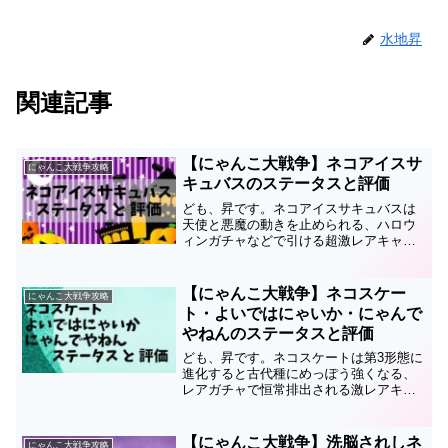
水地昇
関連記事
【にゃんこ大戦争】ネコアイスサ
にゃんこ大戦争攻略
キュバスのステータスと評価
ども、昇です。ネコアイスサキュバスは
天使と悪魔の動きを止められる、ハロウ
ィンガチャなどで引ける超激レアキャ
ラ。ネコアイスゴースト・ネコアイスフ
ァントムの第3形態です。このページでは
ネコアイスサキュバスのステータスと評
【にゃんこ大戦争】ネコスケー
にゃんこ大戦争攻略
価についてまとめているの...
ト・よいではにゃいか・にゃんで
やねんのステータスと評価
ども、昇です。ネコスケートは第3形態に
進化すると古代種にめっぽう強くなる、
レアガチャで恒常排出される激レアキャ
ラ。第2形態はよいではにゃいか、第3形
態はにゃんでやねんです。このキャラの
ステータスと評価についてまとめている
【にゃんこ大戦争】洗脳されしネ
にゃんこ大戦争攻略