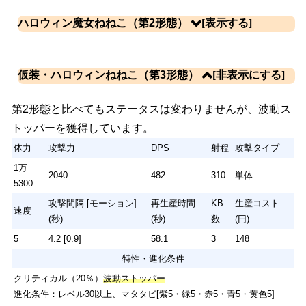
体力
攻撃力
DPS
射程
攻撃タイプ
ハロウィン魔女ねねこ（第2形態）
8500
1360
321
310
単体
速度
攻撃間隔 [モーション](秒)
再生産時間(秒)
KB数
生産コスト(円)
5
4.2 [0.9]
58.1
3
148
仮装・ハロウィンねねこ（第3形態）
特性・入手方法
体力
攻撃力
DPS
射程
攻撃タイプ
クリティカル（20％）
第2形態と比べてもステータスは変わりませんが、波動ス
1万
入手方法：ハロウィンガチャなど
2040
482
310
単体
トッパーを獲得しています。
5300
体力
攻撃力
DPS
射程
攻撃タイプ
攻撃間隔 [モーション]
再生産時間
KB
生産コスト
速度
(秒)
(秒)
数
(円)
1万
2040
482
310
単体
5300
5
4.2 [0.9]
58.1
3
148
攻撃間隔 [モーション]
再生産時間
KB
生産コスト
特性
速度
(秒)
(秒)
数
(円)
クリティカル（20％）
5
4.2 [0.9]
58.1
3
148
特性・進化条件
クリティカル（20％）
波動ストッパー
進化条件：レベル30以上、マタタビ[紫5・緑5・赤5・青5・黄色5]