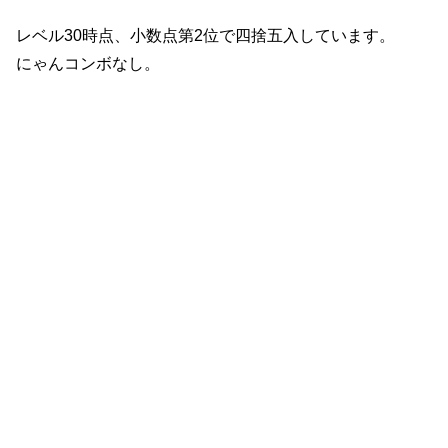
レベル30時点、小数点第2位で四捨五入しています。
にゃんコンボなし。
体力
攻撃力
DPS
射程
攻撃タイプ
1万
2040
482
310
単体
5300
攻撃間隔 [モーション]
再生産時間
KB
生産コスト
速度
(秒)
(秒)
数
(円)
5
4.2 [0.9]
58.1
3
148
特性・進化条件
クリティカル（20％）
進化条件：レベル30以上、マタタビ[紫5・緑5・赤5・青5・黄5]