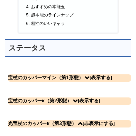
おすすめの本能玉
超本能のラインナップ
相性のいいキャラ
ステータス
宝杖のカッパーマイン（第1形態）
体力
攻撃力
DPS
射程
攻撃タイプ
宝杖のカッパーκ（第2形態）
2万
1万8020
2860
335
範囲
1590
攻撃間隔 [モーション]
再生産時間
KB
生産コスト
速度
光宝杖のカッパーκ（第3形態）
(秒)
(秒)
数
(円)
体力
攻撃力
DPS
射程
攻撃タイプ
7
6.3 [3.3]
66.2
3
3720