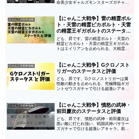
命美少女ギャルズモンスターズガチャで
排出される超激レアキャラ。ゾンビ娘ヴ
ェルヴェーヌ・死霊の花嫁ヴェルヴェー
ヌの第3形態です。このページでは満腹の
【にゃんこ大戦争】雷の精霊ボル
にゃんこ大戦争攻略
花嫁ヴェルヴェーヌのス...
ト・天雷の精霊ピカボルト・天雷
の精霊王ギガボルトのステータス
と評価
ども、昇です。雷の精霊ボルト・天雷の
精霊ピカボルト・天雷の精霊王ギガボル
トはエイリアンを止められる、大精霊エ
レメンタルピクシーズガチャで引ける超
激レアキャラです。このページでは雷の
精霊ボルト・天雷の精霊ピカボルト・天
【にゃんこ大戦争】Gクロノスト
にゃんこ大戦争攻略
雷の精霊王ギガボルトのス...
リガーのステータスと評価
ども、昇です。Gクロノストリガーは属
性敵の動きを止められる、究極降臨ギガ
ントゼウスガチャで引ける超激レアキャ
ラ。時空神クロノス・クロノストリガー
の第3形態です。このページではのGクロ
ノストリガーステータスと評価について
【にゃんこ大戦争】憤怒の武神・
にゃんこ大戦争攻略
まとめているので、育成...
前田慶次のステータスと評価
ども、昇です。憤怒の武神・前田慶次は
黒い敵に打たれ強い、戦国武神バサラー
ズガチャで引ける超激レアキャラ。前田
慶次、武神・前田慶次の第3形態です。こ
のページでは憤怒の武神・前田慶次のス