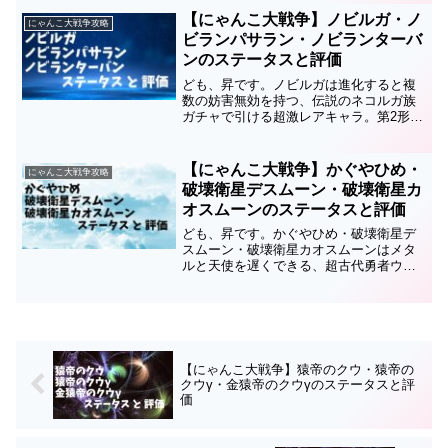
テータスと評価についてまとめているの
【にゃんこ大戦争】ノビルガ・ノ
にゃんこ大戦争攻略
で、育成の順番や編成、...
ビランパサラン・ノビランターバ
ンのステータスと評価
ども、昇です。ノビルガは進化すると複
数の妨害無効を持つ、伝説のネコルガ族
ガチャで引ける超激レアキャラ。第2形態
はノビランパサラン、第3形態はノビラン
ターバンです。このキャラのステータス
と評価についてまとめているので、育成
【にゃんこ大戦争】かぐやひめ・
にゃんこ大戦争攻略
の順番や編成、キャッ...
破壊衛星デスムーン・破壊衛星カ
オスムーンのステータスと評価
ども、昇です。かぐやひめ・破壊衛星デ
スムーン・破壊衛星カオスムーンはメタ
ルと天使を遅くできる、超古代勇者ウル
トラソウルズガチャで引ける超激レアキ
ャラです。このページではかぐやひめ・
破壊衛星デスムーン・破壊衛星カオスム
ーンのステータスと評価に...
【にゃんこ大戦争】猿帝のクウ・猿帝の
クウγ・金猿帝のクウγのステータスと評
価