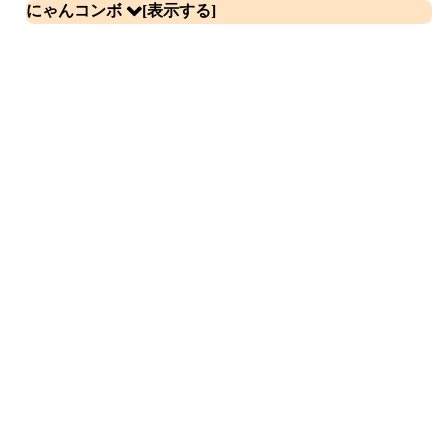
にゃんコンボ
組み合わせ
効果
宝杖のカッパーマイン（第1形態）
なし
宝杖のカッパーκ（第2形態）
ネコ
止める持続時間10％アップ
光宝杖のカッパーκ（第3形態）
なし