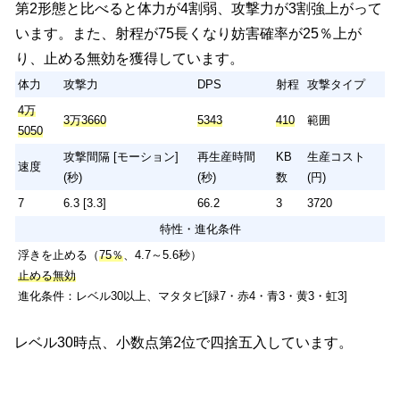
第2形態と比べると体力が4割弱、攻撃力が3割強上がって
3万
特性・入手方法
2万5840
4102
335
範囲
います。また、射程が75長くなり妨害確率が25％上が
3320
浮きを止める（50％、4.7～5.6秒）
り、止める無効を獲得しています。
攻撃間隔 [モーション]
再生産時間
KB
生産コスト
入手方法：電脳学園ギャラクシーギャルズガチャ、エアバスターズガ
速度
(秒)
(秒)
数
(円)
体力
攻撃力
DPS
射程
攻撃タイプ
チャ、超・極ネコ祭ガチャなど
7
6.3 [3.3]
66.2
7
3720
4万
3万3660
5343
410
範囲
5050
特性
攻撃間隔 [モーション]
再生産時間
KB
生産コスト
浮きを止める（50％、4.7～5.6秒）
速度
(秒)
(秒)
数
(円)
7
6.3 [3.3]
66.2
3
3720
特性・進化条件
浮きを止める（
75％
、4.7～5.6秒）
止める無効
進化条件：レベル30以上、マタタビ[緑7・赤4・青3・黄3・虹3]
レベル30時点、小数点第2位で四捨五入しています。