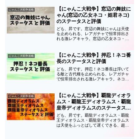
の狼姫ディルの第3形態です。このページ
では道化の狼姫ディルのステータスと評
【にゃんこ大戦争】窓辺の舞妓に
にゃんこ大戦争攻略
価についてまとめている...
ゃん(窓辺の乙女ネコ・姫君ネコ)
のステータスと評価
ども、昇です。窓辺の舞妓にゃんは天使
を止められる、レアガチャで恒常排出さ
れる激レアキャラ。窓辺の乙女ネコ・窓
辺の姫君ネコの第3形態です。このページ
では窓辺の舞妓にゃんのステータスと評
価についてまとめているので、育成の順
【にゃんこ大戦争】押忍！ネコ番
にゃんこ大戦争攻略
番や編成、キャッツアイ...
長のステータスと評価
ども、昇です。押忍！ネコ番長は浮いて
る敵と古代種を止められる、レアガチャ
で恒常排出される激レアキャラ。ネコ番
長・怒りのネコ番長の第3形態です。この
ページでは押忍！ネコ番長のステータス
と評価についてまとめているので、育成
【にゃんこ大戦争】覇龍ディオラ
にゃんこ大戦争攻略
の順番や編成、キャッツ...
ムス・覇龍王ディオラムス・覇龍
皇帝ディオラムスのステータスと
評価
ども、昇です。覇龍ディオラムス・覇龍
王ディオラムス・覇龍皇帝ディオラムス
は天使をふっとばして遅くできる、超破
壊大帝ドラゴンエンペラーズガチャで引
ける超激レアキャラです。このページで