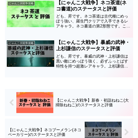
は覇龍ディオラムス・覇龍王ディオラム
【にゃんこ大戦争】ネコ茶道(ネ
にゃんこ大戦争攻略
ス・覇龍皇帝ディオラムス...
コ書道)のステータスと評価
ども、昇です。ネコ茶道は古代種にめっ
ぽう強い、羅生門クリアで入手できるレ
アキャラ。ネコ書道の第2形態です。この
ページではネコ茶道のステータスと評価
についてまとめているので、育成の順番
や編成、キャッツアイを使うかどうかの
【にゃんこ大戦争】暴威の武神・
にゃんこ大戦争攻略
参考にしてください。ネ...
上杉謙信のステータスと評価
ども、昇です。暴威の武神・上杉謙信は
黒い敵にめっぽう強く、必ずふっとばす
特性を持つ超激レアキャラ。上杉謙信、
武神・上杉謙信の第3形態です。このペー
ジでは暴威の武神・上杉謙信のステータ
スと評価についてまとめているので、育
成の順番や編成、キャッ...
【にゃんこ大戦争】新春・初詣ねねこ(大
掃除ねねこ)のステータスと評価
【にゃんこ大戦争】ネコブーメラン(ネコ
ベーカリー)のステータスと評価