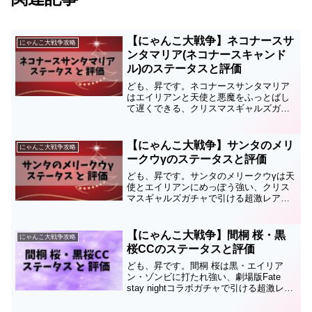
【にゃんこ大戦争】ネコナースサ
にゃんこ大戦争攻略
ンタマリア(ネコナースキャンド
ル)のステータスと評価
ども、昇です。ネコナースサンタマリア
はエイリアンと天使と悪魔をふっとばし
て遅くできる、クリスマスギャルズガチ
ャで引ける超激レアキャラ。ネコナース
キャンドル・ネコナースマリアの第3形態
です。このページではネコナースサンタ
【にゃんこ大戦争】サンタのメリ
にゃんこ大戦争攻略
マリアのステータスと評...
ークウγのステータスと評価
ども、昇です。サンタのメリークウγは天
使とエイリアンにめっぽう強い、クリス
マスギャルズガチャで引ける超激レアキ
ャラ。サンタのメリークウの第2形態で
す。このページではサンタのメリークウγ
のステータスと評価についてまとめてい
【にゃんこ大戦争】間桐 桜・黒
にゃんこ大戦争攻略
るので、育成の順番や...
桜CCのステータスと評価
ども、昇です。間桐 桜は黒・エイリア
ン・ゾンビに打たれ強い、劇場版Fate
stay nightコラボガチャで引ける超激レア
キャラです。第3形態は黒桜CC。このキ
ャラのステータスと評価についてまとめ