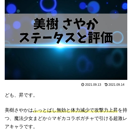
2021.09.13
2021.09.14
ども、昇です。
美樹さやかは
ふっとばし無効と体力減少で攻撃力上昇
を持
つ、魔法少女まどか☆マギカコラボガチャで引ける超激レ
アキャラです。