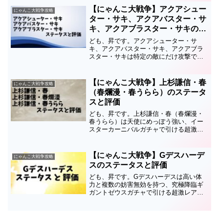
ているので、育成の順番や編成、キャッ
【にゃんこ大戦争】アクアシュー
にゃんこ大戦争攻略
ツアイ...
ター・サキ、アクアバスター・サ
キ、アクアブラスター・サキのス
テータスと評価
ども、昇です。アクアシューター・サ
キ、アクアバスター・サキ、アクアブラ
スター・サキは特定の敵にだけ攻撃でき
る、サマーガールズガチャなどで引ける
超激レアキャラです。このページではア
クアシューター・サキ、アクアバスタ
【にゃんこ大戦争】上杉謙信・春
にゃんこ大戦争攻略
ー・サキ、アクアブラスター・...
（春爛漫・春うらら）のステータ
スと評価
ども、昇です。上杉謙信・春（春爛漫・
春うらら）は天使にめっぽう強い、イー
スターカーニバルガチャで引ける超激レ
アキャラです。このページでは上杉謙
信・春（春爛漫・春うらら）のステータ
スと評価についてまとめているので、育
【にゃんこ大戦争】Gデスハーデ
にゃんこ大戦争攻略
成の順番や編成、キャッツア...
スのステータスと評価
ども、昇です。Gデスハーデスは高い体
力と複数の妨害無効を持つ、究極降臨ギ
ガントゼウスガチャで引ける超激レアキ
ャラ。冥界神ハデス・デスハーデスの第3
形態です。このページではGデスハーデ
スのステータスと評価についてまとめて