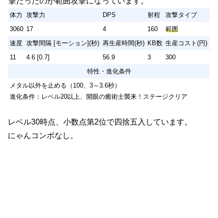
撃だったのが範囲攻撃になっています。
速度
攻撃間隔 [モーション](秒)
再生産時間(秒)
KB数
生産コスト(円)
ステージクリア
体力
攻撃力
DPS
射程
攻撃タイプ
11
4.6 [0.7]
56.9
3
300
3060
17
4
160
範囲
特性
速度
攻撃間隔 [モーション](秒)
再生産時間(秒)
KB数
生産コスト(円)
メタル以外を止める（
100％
、3～3.6秒）
11
4.6 [0.7]
56.9
3
300
特性・進化条件
メタル以外を止める（100、3～3.6秒）
進化条件：レベル20以上、開眼の癒術士襲来！ステージクリア
レベル30時点、小数点第2位で四捨五入しています。
にゃんコンボなし。