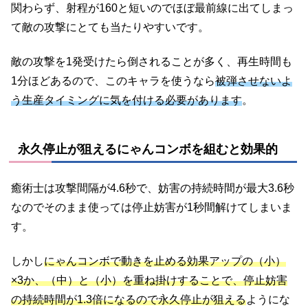
関わらず、射程が160と短いのでほぼ最前線に出てしまっ
て敵の攻撃にとても当たりやすいです。
敵の攻撃を1発受けたら倒されることが多く、再生時間も
1分ほどあるので、このキャラを使うなら
被弾させないよ
う生産タイミングに気を付ける必要があります
。
永久停止が狙えるにゃんコンボを組むと効果的
癒術士は攻撃間隔が4.6秒で、妨害の持続時間が最大3.6秒
なのでそのまま使っては停止妨害が1秒間解けてしまいま
す。
しかし
にゃんコンボで動きを止める効果アップの（小）
×3か、（中）と（小）を重ね掛けすることで、停止妨害
の持続時間が1.3倍になるので永久停止が狙える
ようにな