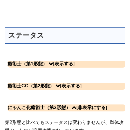
ステータス
癒術士（第1形態）
体力
攻撃力
DPS
射程
攻撃タイプ
癒術士CC（第2形態）
3060
17
4
160
単体
速度
攻撃間隔 [モーション](秒)
再生産時間(秒)
KB数
生産コスト(円)
11
4.6 [0.7]
56.9
3
300
にゃんこ化癒術士（第3形態）
特性・入手方法
体力
攻撃力
DPS
射程
攻撃タイプ
メタル以外を止める（50、3～3.6秒）
第2形態と比べてもステータスは変わりませんが、単体攻
3060
17
4
160
単体
入手方法：「対決！メルクストーリア」「地獄のメルクストーリア」