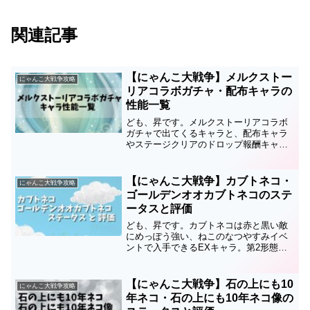
関連記事
【にゃんこ大戦争】メルクストー
にゃんこ大戦争攻略
リアコラボガチャ・配布キャラの
性能一覧
ども、昇です。メルクストーリアコラボ
ガチャで出てくるキャラと、配布キャラ
やステージクリアのドロップ報酬キャラ
の性能を簡単に一覧にしました。ガチャ
を引く際や育成の参考にしてみてくださ
い。キャラ名のリンク先では詳細ステー
【にゃんこ大戦争】カブトネコ・
にゃんこ大戦争攻略
タスや評価を書いています...
ゴールデンオオカブトネコのステ
ータスと評価
ども、昇です。カブトネコは赤と黒い敵
にめっぽう強い、ねこのなつやすみイベ
ントで入手できるEXキャラ。第2形態は
ゴールデンオオカブトネコです。このキ
ャラのステータスと評価についてまとめ
ているので、育成の順番や編成、キャッ
【にゃんこ大戦争】石の上にも10
にゃんこ大戦争攻略
ツアイを使うかどうかの...
年ネコ・石の上にも10年ネコ像の