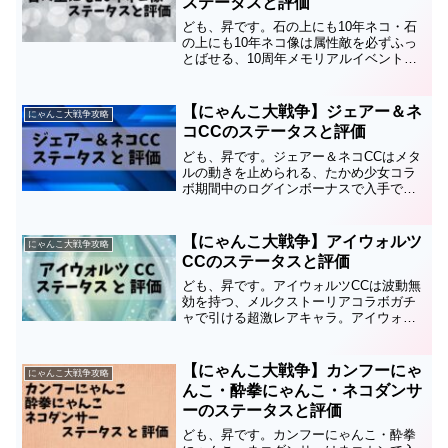
ステータスと評価
ども、昇です。石の上にも10年ネコ・石
の上にも10年ネコ像は属性敵を必ずふっ
とばせる、10周年メモリアルイベントガ
チャで引けるEXキャラです。このページ
ではのステータスと評価についてまとめ
ているので、育成の順番や編成、キャッ
【にゃんこ大戦争】ジェアー＆ネ
にゃんこ大戦争攻略
ツアイを使うかど...
コCCのステータスと評価
ども、昇です。ジェアー＆ネコCCはメタ
ルの動きを止められる、たかめ少女コラ
ボ期間中のログインボーナスで入手でき
るEXキャラです。このページではジェア
ー＆ネコCCのステータスと評価について
まとめているので、育成の順番や編成、
【にゃんこ大戦争】アイウォルツ
にゃんこ大戦争攻略
キャッツアイを使う...
CCのステータスと評価
ども、昇です。アイウォルツCCは波動無
効を持つ、メルクストーリアコラボガチ
ャで引ける超激レアキャラ。アイウォル
ツの第2形態です。このページではアイウ
ォルツCCのステータスと評価についてま
とめているので、育成の順番や編成、キ
【にゃんこ大戦争】カンフーにゃ
にゃんこ大戦争攻略
ャッツアイを使うか...
んこ・酔拳にゃんこ・ネコダンサ
ーのステータスと評価
ども、昇です。カンフーにゃんこ・酔拳