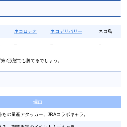
ネコロデオ
ネコデリバリー
ネコ島
ト
–
–
–
ば第2形態でも勝てるでしょう。
理由
持ちの量産アタッカー。JRAコラボキャラ。
きる。期間限定のイベント入手キャラ。