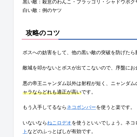
黒い敵：殺意のわんこ・ブラッゴリ・シャドウボク
白い敵：例のヤツ
攻略のコツ
ボスへの妨害をして、他の黒い敵の突破を防げたら
敵城を叩かないとボスが出てこないので、序盤にお
悪の帝王ニャンダム以外は射程が短く、ニャンダム
ャラならどれも適正が高い
です。
もう入手してるなら
ネコボンバー
を使うと楽です。
いないなら
ねこロデオ
を使うといいでしょう。ネコ
ト
などのふっとばしが有効です。