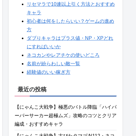
リセマラで10連以上引く方法とおすすめ
キャラ
初心者は何をしたらいい？ゲームの進め
方
ダブりキャラはプラス値・NP・XPどれ
にすればいいか
ネコカンやレアチケの使いどころ
名前が紛らわしい敵一覧
経験値のいい稼ぎ方
最近の投稿
【にゃんこ大戦争】極悪のバトル降臨「ハイパ
ーバーサーカー超極ムズ」攻略のコツとクリア
編成・おすすめキャラ
【にゃんこ大戦争】古びたタマゴ:N112・ネコ