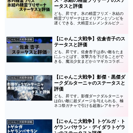
ズ・氷結の精霊ブリザーナのステ
ータスと評価
ども、昇です。氷の精霊フリズ・氷結の
精霊ブリザーナはエイリアンとゾンビを
遅くできる、大精霊エレメンタルピクシ
ーズガチャで引ける超激レアキャラで
す。このページでは氷の精霊フリズ・氷
結の精霊ブリザーナのステータスと評価
【にゃんこ大戦争】佐倉杏子のス
にゃんこ大戦争攻略
についてまとめているので、...
テータスと評価
ども、昇です。佐倉杏子は赤い敵をたま
にふっとばす、攻撃力を下げることがで
きる、魔法少女まどか☆マギカコラボガ
チャで引ける超激レアキャラ。このペー
ジでは佐倉杏子のステータスと評価につ
いてまとめているので、育成の順番や編
【にゃんこ大戦争】影傑・黒傑ダ
にゃんこ大戦争攻略
成、キャッツアイを使うか...
ークダルターニャのステータスと
評価
ども、昇です。影傑ダークダルターニャ
は白い敵に超ダメージを与えられる、極
ネコ祭ガチャで引ける超激レアキャラ。
第2形態は黒傑ダークダルターニャです。
このキャラのステータスと評価について
まとめているので、育成の順番や編成、
【にゃんこ大戦争】トゲルガ・ト
にゃんこ大戦争攻略
キャッツアイを使うかど...
ゲランパサラン・デイダラトゲラ