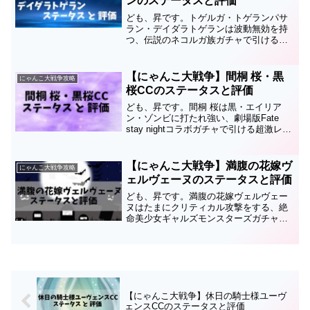
ンのステータスと評価
ども、昇です。トゲルガ・トゲランパサ
ラン・デイダラトゲランは波動無効を持
つ、伝説のネコルガ族ガチャで引ける超
激レアキャラです。このページではトゲ
ルガ・トゲランパサラン・デイダラトゲ
ランのステータスと評価についてまとめ
【にゃんこ大戦争】間桐 桜・黒
にゃんこ大戦争攻略
ているので、育成の順番や...
桜CCのステータスと評価
ども、昇です。間桐 桜は黒・エイリア
ン・ゾンビに打たれ強い、劇場版Fate
stay nightコラボガチャで引ける超激レア
キャラです。第3形態は黒桜CC。このキ
ャラのステータスと評価についてまとめ
ているので、育成の順番や編成、キャッ
【にゃんこ大戦争】満腹の花嫁ヴ
にゃんこ大戦争攻略
ツアイ...
ェルヴェーヌのステータスと評価
ども、昇です。満腹の花嫁ヴェルヴェー
ヌはたまにクリティカル攻撃をする、絶
命美少女ギャルズモンスターズガチャで
排出される超激レアキャラ。ゾンビ娘ヴ
ェルヴェーヌ・死霊の花嫁ヴェルヴェー
ヌの第3形態です。このページでは満腹の
花嫁ヴェルヴェーヌのス...
【にゃんこ大戦争】休日の騎士様ユーヴ
ェンスCCのステータスと評価