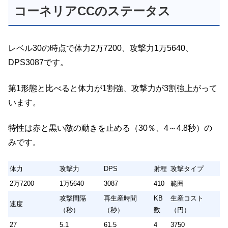
コーネリアCCのステータス
レベル30の時点で体力2万7200、攻撃力1万5640、
DPS3087です。
第1形態と比べると体力が1割強、攻撃力が3割強上がって
います。
特性は赤と黒い敵の動きを止める（30％、4～4.8秒）の
みです。
体力
攻撃力
DPS
射程
攻撃タイプ
2万7200
1万5640
3087
410
範囲
攻撃間隔
再生産時間
KB
生産コスト
速度
（秒）
（秒）
数
（円）
27
5.1
61.5
4
3750