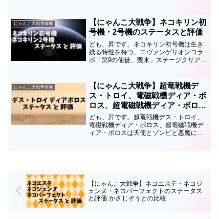
レジェンドの古代神樹「起源の覚醒」ク
リアで入手できるEXキャラです。このキ
ャラのステータスと評価についてまとめ
【にゃんこ大戦争】ネコキリン初
にゃんこ大戦争攻略
ているので...
号機・2号機のステータスと評価
ども、昇です。ネコキリン初号機は生き
残る特性を持つ、エヴァンゲリオンコラ
ボ「第9の使徒、襲来」ステージクリアで
入手できるレアキャラ。第2形態はネコキ
リン2号機です。このキャラのステータス
と評価についてまとめているので、育成
【にゃんこ大戦争】超竜戦機デ
にゃんこ大戦争攻略
の順番や編成、キャ...
ス・トロイ、電磁戦機ディア・ボ
ロス、超電磁戦機ディア・ボロス
のステータスと評価
ども、昇です。超竜戦機デス・トロイ、
電磁戦機ディア・ボロス、超電磁戦機デ
ィア・ボロスは天使とゾンビと悪魔に超
ダメージを与えられる、革命軍隊アイア
ンウォーズガチャで引ける超激レアキャ
ラです。このページでは超竜戦機デス・
トロイ、電磁戦機ディア・...
【にゃんこ大戦争】ネコエステ・ネコジ
ェンヌ・ネコパーフェクトのステータス
と評価 かさじぞうとの比較