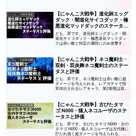
激レアキャラ。エヴァ2号機・エヴァ2号
機＆ネコの第3形態です。このページでは
エヴァ改2号機コード777のステータスと
【にゃんこ大戦争】道化師エッグ
にゃんこ大戦争攻略
評価について...
ダック・闇道化サイコダック・極
悪道化マッドダックのステータス
と評価
ども、昇です。道化師エッグダック・闇
道化サイコダック・極悪道化マッドダッ
クは赤い敵と特定の属性にのみ攻撃す
る、イースターカーニバルガチャで引け
る超激レアキャラです。このページでは
道化師エッグダック・闇道化サイコダッ
【にゃんこ大戦争】ネコ魔剣士・
にゃんこ大戦争攻略
ク・極悪道化マッドダックの...
双剣・双炎舞ネコ魔剣士のステー
タスと評価
ども、昇です。ネコ魔剣士は赤い敵に超
ダメージを与えられる、レアガチャで恒
常排出されるレアキャラ。第2形態は双剣
ネコ魔剣士、第3形態は双炎舞ネコ魔剣士
です。このキャラのステータスと評価、
マキシマムファイターやネコバスタブと
【にゃんこ大戦争】古びたタマ
にゃんこ大戦争攻略
の差についても書いて...
ゴ:N000・猿人ネコルーザのステ
ータスと評価
ども、昇です。古びたタマゴ:N000・古の
タマゴ:N000・猿人ネコルーザは古代種に
打たれ強く超ダメージを与えられる、真