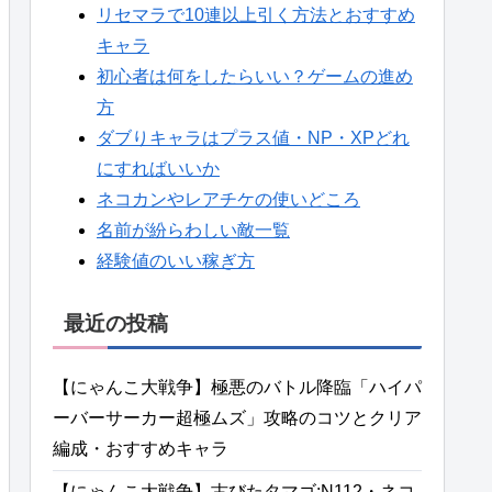
リセマラで10連以上引く方法とおすすめ
キャラ
初心者は何をしたらいい？ゲームの進め
方
ダブりキャラはプラス値・NP・XPどれ
にすればいいか
ネコカンやレアチケの使いどころ
名前が紛らわしい敵一覧
経験値のいい稼ぎ方
最近の投稿
【にゃんこ大戦争】極悪のバトル降臨「ハイパ
ーバーサーカー超極ムズ」攻略のコツとクリア
編成・おすすめキャラ
【にゃんこ大戦争】古びたタマゴ:N112・ネコ