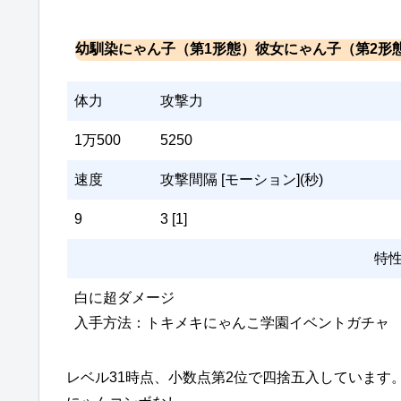
幼馴染にゃん子（第1形態）彼女にゃん子（第2形
体力
攻撃力
1万500
5250
速度
攻撃間隔 [モーション](秒)
9
3 [1]
特
白に超ダメージ
入手方法：トキメキにゃんこ学園イベントガチャ
レベル31時点、小数点第2位で四捨五入しています