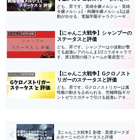
価
ども、昇です。英雄令嬢メルシュ・英雄
令嬢メルシュξ・絢爛令嬢メルシュξは波
動が出せる、電脳学園ギャラクシーギャ
ルズガチャで引ける超激レアキャラで
す。このページでは英雄令嬢メルシュ・
英雄令嬢メルシュξ・絢爛令嬢メルシュξ
【にゃんこ大戦争】シャンプーの
にゃんこ大戦争攻略
のステータスと評価につ...
ステータスと評価
ども、昇です。シャンプーは小波動が撃
てる超激レアのらんま1/2コラボキャラで
す。第1形態の猫フォームが量産型で、第
2形態は人型の高コストキャラになりま
す。このページではシャンプーのステー
タスと評価についてまとめているので、
【にゃんこ大戦争】Gクロノスト
にゃんこ大戦争攻略
育成の順番や編成、...
リガーのステータスと評価
ども、昇です。Gクロノストリガーは属
性敵の動きを止められる、究極降臨ギガ
ントゼウスガチャで引ける超激レアキャ
ラ。時空神クロノス・クロノストリガー
の第3形態です。このページではのGクロ
ノストリガーステータスと評価について
まとめているので、育成...
【にゃんこ大戦争】影傑・黒傑ダークダ
ルターニャのステータスと評価