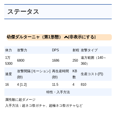
ステータス
幼傑ダルターニャ（第1形態）
体力
攻撃力
DPS
射程
攻撃タイプ
1万
遠方範囲（140～
6800
1686
250
5300
360）
攻撃間隔 [モーション]
再生産時間
KB
速度
生産コスト(円)
(秒)
(秒)
数
16
4 [1.2]
11.5
4
810
特性・入手方法
属性敵に超ダメージ
入手方法：超ネコ祭ガチャ、超極ネコ祭ガチャなど