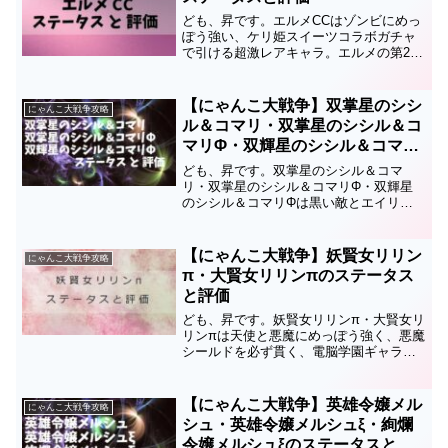
ども、昇です。エルメCCはゾンビにめっ
ぽう強い、ケリ姫スイーツコラボガチャ
で引ける超激レアキャラ。エルメの第2形
態です。このページではエルメCCのステ
ータスと評価についてまとめているの
で、育成の順番や編成、キャッツアイを
【にゃんこ大戦争】双掌星のシシ
にゃんこ大戦争攻略
使うかどうかの参考に...
ル＆コマリ・双掌星のシシル＆コ
マリΦ・双輝星のシシル＆コマリ
Φのステータスと評価
ども、昇です。双掌星のシシル＆コマ
リ・双掌星のシシル＆コマリΦ・双輝星
のシシル＆コマリΦは黒い敵とエイリア
ンに超ダメージを与えられる、電脳学園
ギャラクシーギャルズガチャで引ける超
激レアキャラです。このページでは双掌
【にゃんこ大戦争】妖賢女リリン
にゃんこ大戦争攻略
星のシシル＆コマリ・双掌星...
π・大賢女リリンπのステータス
と評価
ども、昇です。妖賢女リリンπ・大賢女リ
リンπは天使と悪魔にめっぽう強く、悪魔
シールドを必ず貫く、電脳学園ギャラク
シーギャルズガチャで引ける超激レアキ
ャラです。このページでは妖賢女リリン
π・大賢女リリンπのステータスと評価に
【にゃんこ大戦争】英雄令嬢メル
にゃんこ大戦争攻略
ついてまとめている...
シュ・英雄令嬢メルシュξ・絢爛
令嬢メルシュξのステータスと評