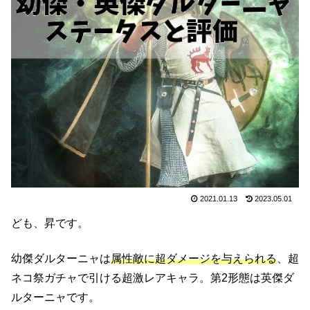
2021.01.13
2023.05.01
ども、昇です。
幼傑ダルターニャは
属性敵に超ダメージを与えられる
、超
ネコ祭ガチャで引ける超激レアキャラ。第2形態は英傑ダ
ルターニャです。