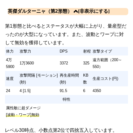
英傑ダルターニャ（第2形態）
第1形態と比べるとステータスが大幅に上がり、量産型だ
ったのが大型になっています。また、波動とワープに対
して無効を獲得しています。
体力
攻撃力
DPS
射程
攻撃タイプ
4万
遠方範囲（200～
1万3600
3372
325
5900
550）
攻撃間隔 [モーション]
再生産時間
KB
速度
生産コスト(円)
(秒)
(秒)
数
24
4 [1.5]
91.5
6
4350
特性
属性敵に超ダメージ
[波動・ワープ]無効
レベル30時点、小数点第2位で四捨五入しています。