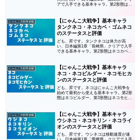
アで入手できる基本キャラ。第2形態はネ
コUGO、第3形態は天空のネコです。こ
のキャラのステータスと評価についてま
とめているので、育成の順番や編成など
【にゃんこ大戦争】基本キャラ
にゃんこ大戦争攻略
の参考にしてくださ...
タンクネコ・ネコカベ・ゴムネコ
のステータスと評価
ども、昇です。タンクネコは体力が高
い、日本編第1章「長崎県」クリアで入手
できる基本キャラ。第2形態はネコカベ、
第3形態はゴムネコです。このキャラのス
テータスと評価についてまとめているの
で、育成の順番や編成などの参考にして
【にゃんこ大戦争】基本キャラ
にゃんこ大戦争攻略
ください。ステータス...
ネコ・ネコビルダー・ネコモヒカ
ンのステータスと評価
ども、昇です。ネコはにゃんこ大戦争を
始めて最初から使える基本キャラ。第2形
態はネコビルダー、第3形態はネコモヒカ
ンです。このキャラのステータスと評価
についてまとめているので、育成の順番
や編成などの参考にしてください。ステ
【にゃんこ大戦争】基本キャラ
にゃんこ大戦争攻略
ータス第1形態と第2...
ウシネコ・ネコキリン・ネコライ
オンのステータスと評価
ども、昇です。ウシネコは移動速度が速
い、日本編第1章「愛媛県」クリアで入手