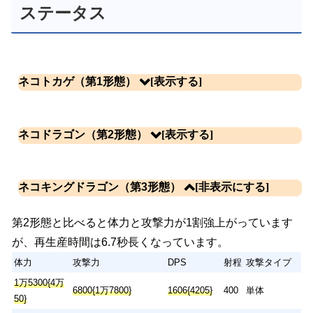
ステータス
ネコトカゲ（第1形態）
射
体力
攻撃力
DPS
攻撃タイプ
程
ネコドラゴン（第2形態）
1万3600{3万
5950{1万5575}
1384{3622}
400
単体
5600}
ネコキングドラゴン（第3形態）
攻撃間隔 [モーショ
再生産時間
KB
生産コスト
速度
ン](秒)
(秒)
数
(円)
射
体力
攻撃力
DPS
攻撃タイプ
第2形態と比べると体力と攻撃力が1割強上がっています
程
10
4.3 [0.3]
10.5
3
1500
が、再生産時間は6.7秒長くなっています。
1万3600{3万
特性・入手方法
5950{1万5575}
1406{3679}
400
単体
5600}
体力
攻撃力
DPS
射程
攻撃タイプ
特性なし
攻撃間隔 [モーショ
再生産時間
KB
生産コスト
1万5300{4万
入手方法：日本編第1章「京都」クリア
速度
6800{1万7800}
1606{4205}
400
単体
ン](秒)
(秒)
数
(円)
50}