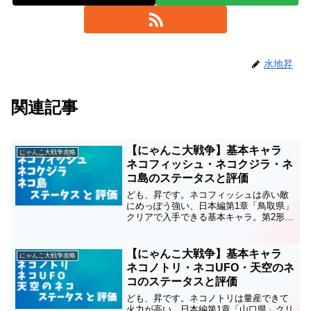
水地昇
関連記事
【にゃんこ大戦争】基本キャラ
にゃんこ大戦争攻略
ネコフィッシュ・ネコクジラ・ネ
コ島のステータスと評価
ども、昇です。ネコフィッシュは赤い敵
にめっぽう強い、日本編第1章「鳥取県」
クリアで入手できる基本キャラ。第2形態
はネコフィッシュ、第3形態はネコ島で
す。このキャラのステータスと評価につ
いてまとめているので、育成の順番や編
【にゃんこ大戦争】基本キャラ
にゃんこ大戦争攻略
成、キャッツアイを使...
ネコノトリ・ネコUFO・天空のネ
コのステータスと評価
ども、昇です。ネコノトリは量産できて
火力が高い、日本編第1章「山口県」クリ