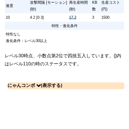
10
4.2
[0.3]
10.5
3
1500
攻撃間隔 [モーション]
再生産時間
KB
生産コスト
速度
(秒)
(秒)
数
(円)
特性
10
4.2 [0.3]
17.2
3
1500
特性なし
特性・進化条件
特性なし
進化条件：レベル30以上
レベル30時点、小数点第2位で四捨五入しています。{}内
はレベル110の時のステータスです。
にゃんコンボ
組み合わせ
効果
ネコトカゲ（第1形態）
ねこジュラ
城体力20％アップ
狂乱のネコトカゲ
＋
炎護射撃車ウー
攻撃力を下げる持続時間10％ア