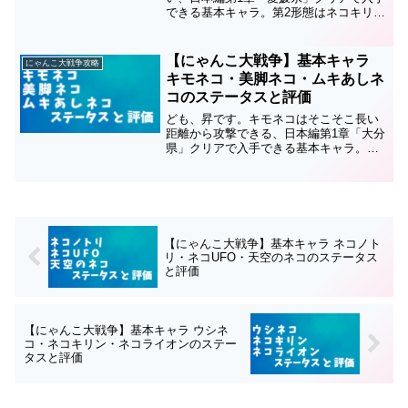
できる基本キャラ。第2形態はネコキリ
ン、第3形態はネコライオンです。このキ
ャラのステータスと評価についてまとめ
ているので、育成の順番や編成などの参
【にゃんこ大戦争】基本キャラ
にゃんこ大戦争攻略
考にしてください。ス...
キモネコ・美脚ネコ・ムキあしネ
コのステータスと評価
ども、昇です。キモネコはそこそこ長い
距離から攻撃できる、日本編第1章「大分
県」クリアで入手できる基本キャラ。第2
形態は美脚ネコ、第3形態はムキあしネコ
です。このキャラのステータスと評価に
ついてまとめているので、育成の順番や
編成などの参考にし...
【にゃんこ大戦争】基本キャラ ネコノト
リ・ネコUFO・天空のネコのステータス
と評価
【にゃんこ大戦争】基本キャラ ウシネ
コ・ネコキリン・ネコライオンのステー
タスと評価