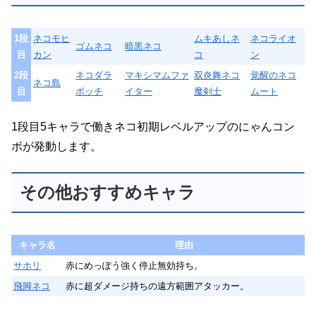
1段
ネコモヒ
ムキあしネ
ネコライオ
ゴムネコ
暗黒ネコ
目
カン
コ
ン
2段
ネコダラ
マキシマムファ
双炎舞ネコ
覚醒のネコ
ネコ島
目
ボッチ
イター
魔剣士
ムート
1段目5キャラで働きネコ初期レベルアップのにゃんコン
ボが発動します。
その他おすすめキャラ
キャラ名
理由
サホリ
赤にめっぽう強く停止無効持ち。
飛脚ネコ
赤に超ダメージ持ちの遠方範囲アタッカー。