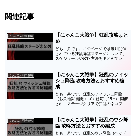
関連記事
【にゃんこ大戦争】狂乱攻略まと
にゃんこ大戦争攻略
め
ども、昇です。このページでは毎月開催
されている狂乱降臨ステージについて、
スケジュールや攻略方法をまとめていま
す。各狂乱ステージがいつ開催されてい
るのか、どのような編成や戦略を取れば
クリアできるのかが分かります。狂乱ス
【にゃんこ大戦争】狂乱のフィッ
にゃんこ大戦争攻略
テージ開催スケジュールそ...
シュ降臨 攻略方法とおすすめ編
成
ども、昇です。狂乱のフィッシュ降臨
（お魚地獄 超激ムズ）は毎月19日に開催
され、ステージクリアで狂乱のネコフィ
ッシュが必ず入手できます。このステー
ジの攻略方法とおすすめ編成についてま
とめましたので参考にしてみてくださ
【にゃんこ大戦争】狂乱のウシ降
にゃんこ大戦争攻略
い。狂乱のネコフィッシュ...
臨 攻略方法とおすすめ編成
ども、昇です。狂乱のウシ降臨（ヘッド