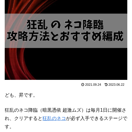
2021.09.24
2023.06.22
ども、昇です。
狂乱のネコ降臨（暗黒憑依 超激ムズ）は毎月1日に開催さ
れ、クリアすると
狂乱のネコ
が必ず入手できるステージで
す。