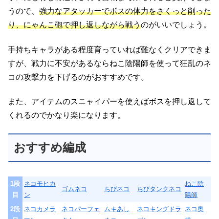
うので、
強力なアタッカーでボスの体力をさくっと削った
り、にゃんこ砲で押し返しながら戦う
のがいいでしょう。
手持ちキャラがある程度育っていれば難なくクリアできま
すが、戦力に不安があるならねこ陰陽師を使って狂乱のネ
コの攻撃力を下げるのがおすすめです。
また、アイテムのスニャイパーを使えばボスを押し返して
くれるのでかなり楽になります。
おすすめ編成
1段
ネコモヒカ
ねこ陰
ゴムネコ
ちびネコ
ちびタンクネコ
目
ン
陽師
2段
ネコカメラ
ネコパーフェ
ムキあし
ネコキングドラ
ネコ奥