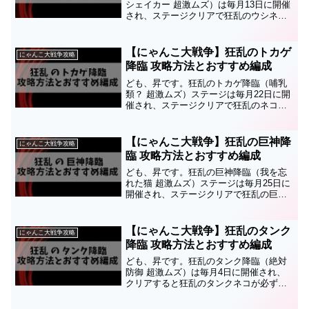
シェイカー 超激ムズ）は毎月13日に開催
され、ステージクリアで狂乱のウシネコ
が必ず入手できます。このステージの攻
略方法とおすすめ編成についてまとめま
したので参考にしてみてください。狂乱
【にゃんこ大戦争】狂乱のトカゲ
にゃんこ大戦争攻略
のウシネコの詳細ボス...
降臨 攻略方法とおすすめ編成
ども、昇です。狂乱のトカゲ降臨（哺乳
類？ 超激ムズ）ステージは毎月22日に開
催され、ステージクリアで狂乱のネコト
カゲが必ず入手できます。このステージ
の攻略方法とおすすめ編成についてまと
めましたので参考にしてみてください。
【にゃんこ大戦争】狂乱の巨神降
にゃんこ大戦争攻略
狂乱のネコトカゲの詳...
臨 攻略方法とおすすめ編成
ども、昇です。狂乱の巨神降臨（我を忘
れた猫 超激ムズ）ステージは毎月25日に
開催され、ステージクリアで狂乱の巨神
ネコが必ず入手できます。このステージ
の攻略方法とおすすめ編成についてまと
めましたので参考にしてみてください。
【にゃんこ大戦争】狂乱のタンク
にゃんこ大戦争攻略
狂乱の巨神ネコの詳細...
降臨 攻略方法とおすすめ編成
ども、昇です。狂乱のタンク降臨（絶対
防御 超激ムズ）は毎月4日に開催され、
クリアすると狂乱のタンクネコが必ず入
手できるステージです。このステージの
攻略方法とおすすめ編成についてまとめ